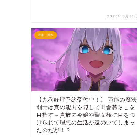
2023年8月31
著書・原作
【九巻好評予約受付中！】 万能の魔法
剣士は真の能力を隠して田舎暮らしを
目指す～貴族の令嬢や聖女様に目をつ
けられて理想の生活が遠のいてしまっ
たのだが！？