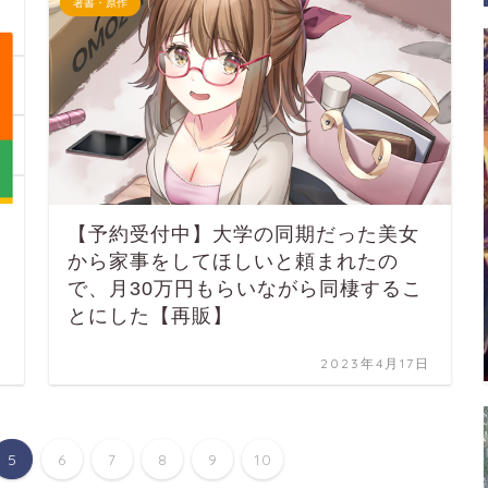
著書・原作
【予約受付中】大学の同期だった美女
から家事をしてほしいと頼まれたの
で、月30万円もらいながら同棲するこ
とにした【再販】
日
2023年4月17日
5
6
7
8
9
10