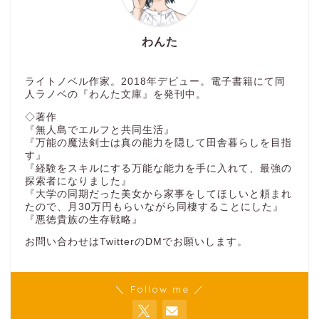
わんた
ライトノベル作家。2018年デビュー。電子書籍にて同
人ラノベの『わんた文庫』を発刊中。
◇著作
『無人島でエルフと共同生活』
『万能の魔法剣士は真の能力を隠して田舎暮らしを目指
す』
『経験をスキルにする万能な能力を手に入れて、最強の
探索者になりました』
『大学の同期だった美女から家事をしてほしいと頼まれ
たので、月30万円もらいながら同棲することにした』
『悪徳貴族の生存戦略』
お問い合わせはTwitterのDMでお願いします。
＼ Follow me ／