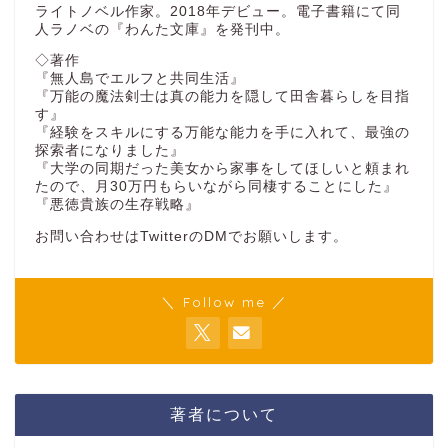
ライトノベル作家。2018年デビュー。電子書籍にて同
人ラノベの『わんた文庫』を発刊中。
◇著作
『無人島でエルフと共同生活』
『万能の魔法剣士は真の能力を隠して田舎暮らしを目指
す』
『経験をスキルにする万能な能力を手に入れて、最強の
探索者になりました』
『大学の同期だった美女から家事をしてほしいと頼まれ
たので、月30万円もらいながら同棲することにした』
『悪徳貴族の生存戦略』
お問い合わせはTwitterのDMでお願いします。
＼ Follow me ／
著者について