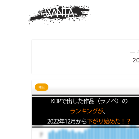
― 
2
雑記