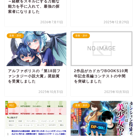
～経験をスキルにする万能な
能力を手に入れて、最強の探
索者になりました
2026年7月11日
2025年12月29日
著書・原作
著書・原作
アルファポリスの「第18回フ
2作品がカドカワBOOKS10周
ァンタジー小説大賞」奨励賞
年記念長編コンテストの中間
を受賞しました
を突破しました
2025年10月31日
2025年10月30日
雑記
著書・原作