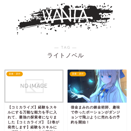
― TAG ―
ライトノベル
著書・原作
著書・原作
【コミカライズ】経験をスキ
借金まみれの錬金術師、趣味
ルにする万能な能力を手に入
で作ったポーションがダンジ
れて、最強の探索者になりま
ョンで飛ぶように売れるの予
した【コミカライズ】【2巻が
約を開始！
発売します】経験をスキルに