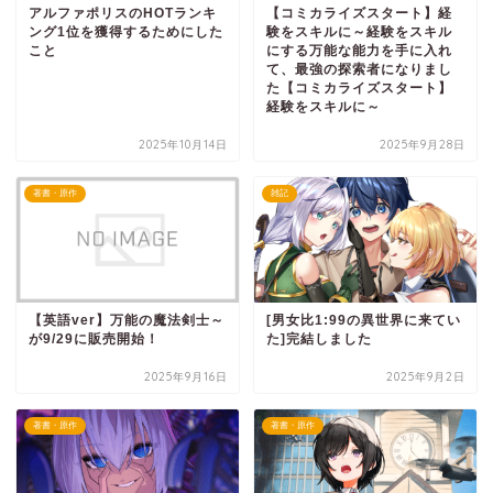
アルファポリスのHOTランキ
【コミカライズスタート】経
ング1位を獲得するためにした
験をスキルに～経験をスキル
こと
にする万能な能力を手に入れ
て、最強の探索者になりまし
た【コミカライズスタート】
経験をスキルに～
2025年10月14日
2025年9月28日
著書・原作
雑記
【英語ver】万能の魔法剣士～
[男女比1:99の異世界に来てい
が9/29に販売開始！
た]完結しました
2025年9月16日
2025年9月2日
著書・原作
著書・原作