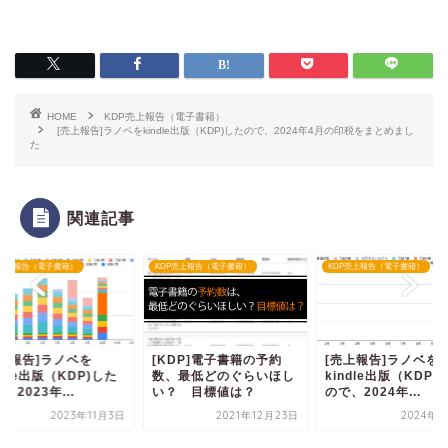
HOME
KDP売上報告（電子書籍）
[売上報告]ラノベをkindle出版（KDP)したので、2024年4月の印税をまとめまし
た
関連記事
P売上報告（電子書籍）
KDP売上報告（電子書籍）
KDP売上報告（電子書籍）
売上報告]ラノベを
[KDP]電子書籍の予約
[売上報告]ラノベを
ndle出版（KDP)した
数、最低どのぐらいほし
kindle出版（KDP)
、2023年...
い？ 目標値は？
ので、2024年...
2023年11月3日
2021年12月23日
2024年2