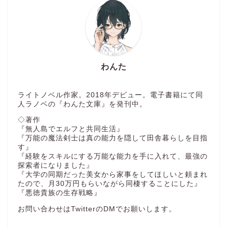
わんた
ライトノベル作家。2018年デビュー。電子書籍にて同
人ラノベの『わんた文庫』を発刊中。
◇著作
『無人島でエルフと共同生活』
『万能の魔法剣士は真の能力を隠して田舎暮らしを目指
す』
『経験をスキルにする万能な能力を手に入れて、最強の
探索者になりました』
『大学の同期だった美女から家事をしてほしいと頼まれ
たので、月30万円もらいながら同棲することにした』
『悪徳貴族の生存戦略』
お問い合わせはTwitterのDMでお願いします。