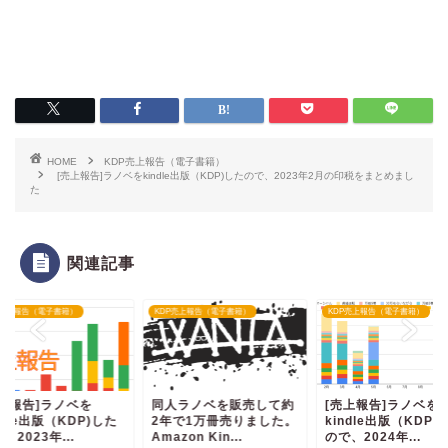
HOME
KDP売上報告（電子書籍）
[売上報告]ラノベをkindle出版（KDP)したので、2023年2月の印税をまとめまし
た
関連記事
P売上報告（電子書籍）
KDP売上報告（電子書籍）
KDP売上報告（電子書籍）
売上報告]ラノベを
同人ラノベを販売して約
[売上報告]ラノベを
ndle出版（KDP)した
2年で1万冊売りました。
kindle出版（KDP)
、2023年...
Amazon Kin...
ので、2024年...