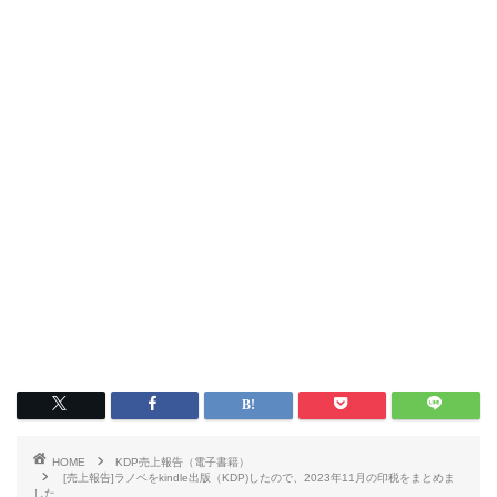
HOME
KDP売上報告（電子書籍）
[売上報告]ラノベをkindle出版（KDP)したので、2023年11月の印税をまとめま
した