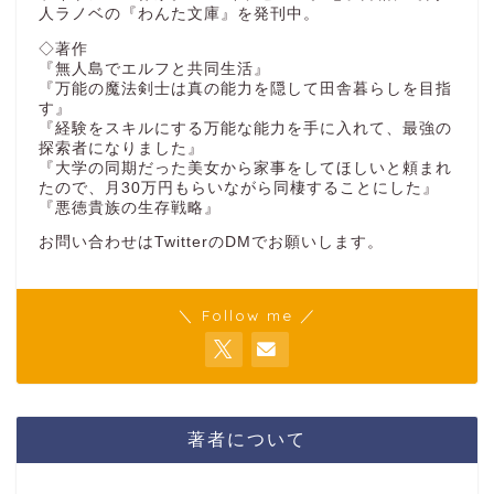
人ラノベの『わんた文庫』を発刊中。
◇著作
『無人島でエルフと共同生活』
『万能の魔法剣士は真の能力を隠して田舎暮らしを目指
す』
『経験をスキルにする万能な能力を手に入れて、最強の
探索者になりました』
『大学の同期だった美女から家事をしてほしいと頼まれ
たので、月30万円もらいながら同棲することにした』
『悪徳貴族の生存戦略』
お問い合わせはTwitterのDMでお願いします。
＼ Follow me ／
著者について