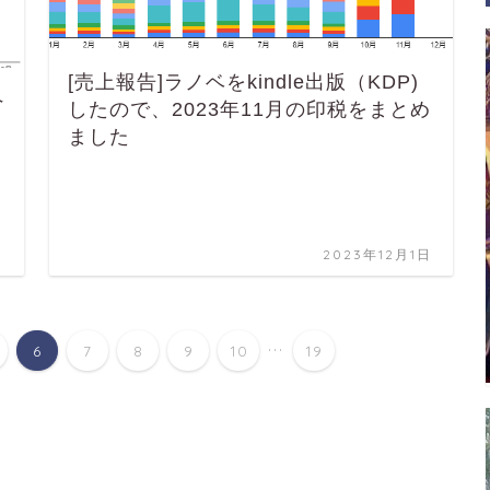
[売上報告]ラノベをkindle出版（KDP)
ペ
したので、2023年11月の印税をまとめ
ました
日
2023年12月1日
...
6
7
8
9
10
19