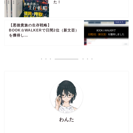
た！
【悪徳貴族の生存戦略】
BOOK☆WALKERで日間2位（新文芸）
を獲得し...
わんた