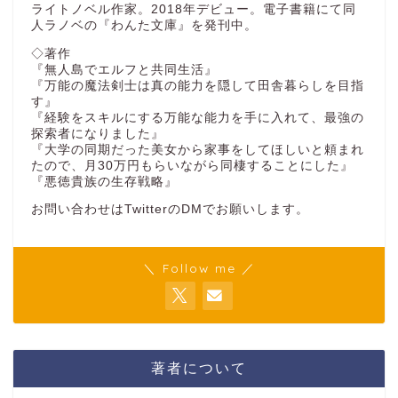
ライトノベル作家。2018年デビュー。電子書籍にて同
人ラノベの『わんた文庫』を発刊中。
◇著作
『無人島でエルフと共同生活』
『万能の魔法剣士は真の能力を隠して田舎暮らしを目指
す』
『経験をスキルにする万能な能力を手に入れて、最強の
探索者になりました』
『大学の同期だった美女から家事をしてほしいと頼まれ
たので、月30万円もらいながら同棲することにした』
『悪徳貴族の生存戦略』
お問い合わせはTwitterのDMでお願いします。
＼ Follow me ／
著者について