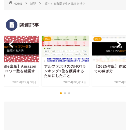
HOME
雑記
縮小する市場で生き残る方法？
関連記事
雑記
雑記
indle出版】Amazon
アルファポリスのHOTラ
【2025年版】作家
フォロワー数を確認す
ンキング1位を獲得する
ての稼ぎ方
方法
ためにしたこと
2023年12月30日
2025年10月14日
2025年8月